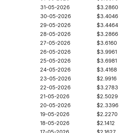
31-05-2026
$
3.2860
30-05-2026
$
3.4046
29-05-2026
$
3.4464
28-05-2026
$
3.2866
27-05-2026
$
3.6160
26-05-2026
$
3.9961
25-05-2026
$
3.6981
24-05-2026
$
3.4168
23-05-2026
$
2.9916
22-05-2026
$
3.2783
21-05-2026
$
2.5029
20-05-2026
$
2.3396
19-05-2026
$
2.2270
18-05-2026
$
2.1412
17-05-2026
$
2.1627