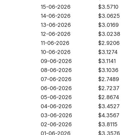
15-06-2026
$
3.5710
14-06-2026
$
3.0625
13-06-2026
$
3.0169
12-06-2026
$
3.0238
11-06-2026
$
2.9206
10-06-2026
$
3.1274
09-06-2026
$
3.1141
08-06-2026
$
3.1036
07-06-2026
$
2.7489
06-06-2026
$
2.7237
05-06-2026
$
2.8674
04-06-2026
$
3.4527
03-06-2026
$
4.3567
02-06-2026
$
3.8115
01-06-2026
$
3.3576