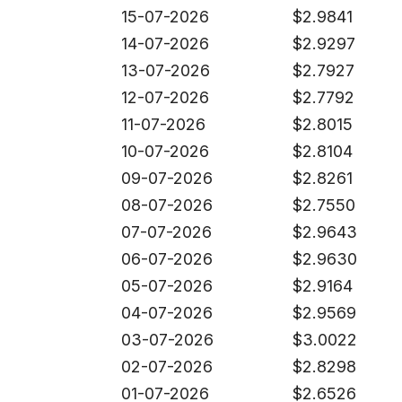
15-07-2026
$
2.9841
14-07-2026
$
2.9297
13-07-2026
$
2.7927
12-07-2026
$
2.7792
11-07-2026
$
2.8015
10-07-2026
$
2.8104
09-07-2026
$
2.8261
08-07-2026
$
2.7550
07-07-2026
$
2.9643
06-07-2026
$
2.9630
05-07-2026
$
2.9164
04-07-2026
$
2.9569
03-07-2026
$
3.0022
02-07-2026
$
2.8298
01-07-2026
$
2.6526