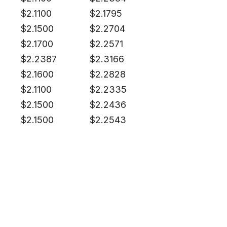
$
2.1100
$
2.1795
$
2.1500
$
2.2704
$
2.1700
$
2.2571
$
2.2387
$
2.3166
$
2.1600
$
2.2828
$
2.1100
$
2.2335
$
2.1500
$
2.2436
$
2.1500
$
2.2543