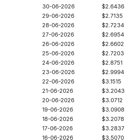
30-06-2026
$
2.6436
29-06-2026
$
2.7135
28-06-2026
$
2.7234
27-06-2026
$
2.6954
26-06-2026
$
2.6602
25-06-2026
$
2.7203
24-06-2026
$
2.8751
23-06-2026
$
2.9994
22-06-2026
$
3.1515
21-06-2026
$
3.2043
20-06-2026
$
3.0712
19-06-2026
$
3.0908
18-06-2026
$
3.2078
17-06-2026
$
3.2837
16-06-2026
$
3.5070