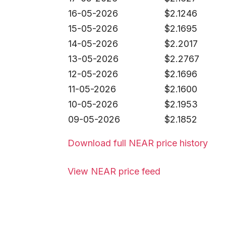
16-05-2026
$
2.1246
15-05-2026
$
2.1695
14-05-2026
$
2.2017
13-05-2026
$
2.2767
12-05-2026
$
2.1696
11-05-2026
$
2.1600
10-05-2026
$
2.1953
09-05-2026
$
2.1852
Download full NEAR price history
View NEAR price feed