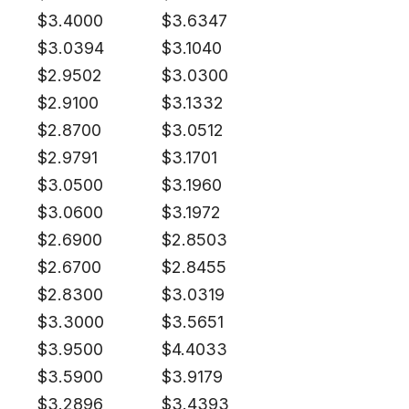
$
3.4000
$
3.6347
$
3.0394
$
3.1040
$
2.9502
$
3.0300
$
2.9100
$
3.1332
$
2.8700
$
3.0512
$
2.9791
$
3.1701
$
3.0500
$
3.1960
$
3.0600
$
3.1972
$
2.6900
$
2.8503
$
2.6700
$
2.8455
$
2.8300
$
3.0319
$
3.3000
$
3.5651
$
3.9500
$
4.4033
$
3.5900
$
3.9179
$
3.2896
$
3.4393