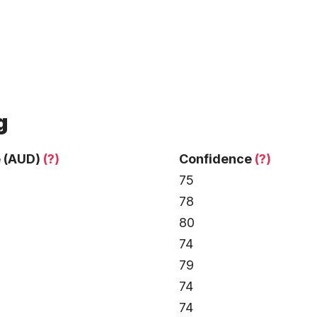
g
e (AUD)
(?)
Confidence
(?)
75
78
80
74
79
74
74