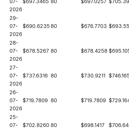
07-
$
697.3465
80
$
697.0257
$
705.3
2026
29-
07-
$
690.6235
80
$
676.7703
$
693.5
2026
28-
07-
$
678.5267
80
$
678.4258
$
695.10
2026
27-
07-
$
737.6316
80
$
730.9211
$
746.16
2026
26-
07-
$
719.7809
80
$
719.7809
$
729.16
2026
25-
07-
$
702.8260
80
$
698.1417
$
706.64