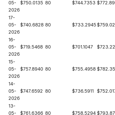
05-
$
750.0135
80
$
744.7353
$
772.8
2026
17-
05-
$
740.6828
80
$
733.2945
$
759.0
2026
16-
05-
$
719.5468
80
$
701.1047
$
723.2
2026
15-
05-
$
757.8940
80
$
755.4958
$
782.3
2026
14-
05-
$
747.6592
80
$
736.5911
$
752.01
2026
13-
05-
$
761.6366
80
$
758.5294
$
793.8