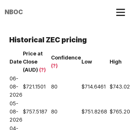
NBOC
Historical ZEC pricing
Price at
Confidence
Date
Close
Low
High
(?)
(AUD)
(?)
06-
08-
$
721.1501
80
$
714.6461
$
743.0
2026
05-
08-
$
757.5187
80
$
751.8268
$
765.20
2026
04-