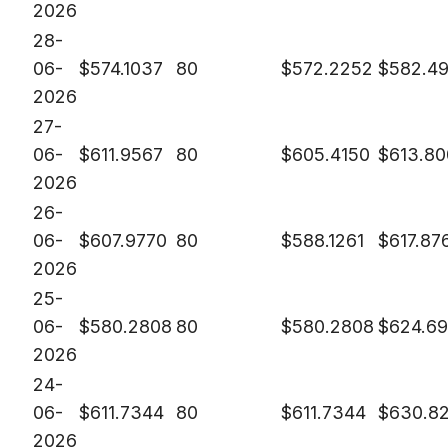
2026
28-
06-
$
574.1037
80
$
572.2252
$
582.4
2026
27-
06-
$
611.9567
80
$
605.4150
$
613.8
2026
26-
06-
$
607.9770
80
$
588.1261
$
617.87
2026
25-
06-
$
580.2808
80
$
580.2808
$
624.6
2026
24-
06-
$
611.7344
80
$
611.7344
$
630.8
2026