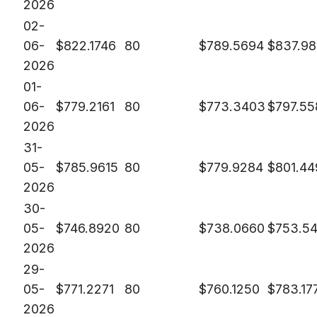
2026
02-
06-
$
822.1746
80
$
789.5694
$
837.9
2026
01-
06-
$
779.2161
80
$
773.3403
$
797.55
2026
31-
05-
$
785.9615
80
$
779.9284
$
801.44
2026
30-
05-
$
746.8920
80
$
738.0660
$
753.5
2026
29-
05-
$
771.2271
80
$
760.1250
$
783.17
2026