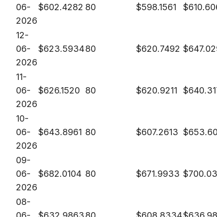
06-
$
602.4282
80
$
598.1561
$
610.60
2026
12-
06-
$
623.5934
80
$
620.7492
$
647.0
2026
11-
06-
$
626.1520
80
$
620.9211
$
640.31
2026
10-
06-
$
643.8961
80
$
607.2613
$
653.6
2026
09-
06-
$
682.0104
80
$
671.9933
$
700.0
2026
08-
06-
$
632.9863
80
$
608.8334
$
636.98