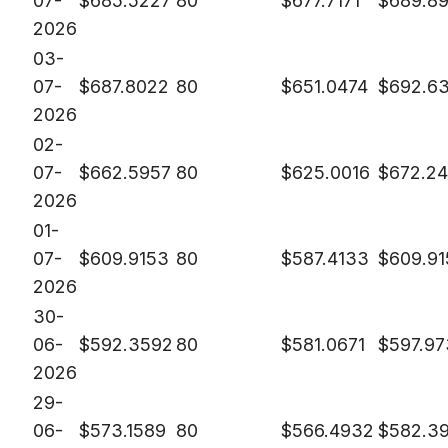
07-
$
685.5227
80
$
677.7171
$
689.8
2026
03-
07-
$
687.8022
80
$
651.0474
$
692.6
2026
02-
07-
$
662.5957
80
$
625.0016
$
672.2
2026
01-
07-
$
609.9153
80
$
587.4133
$
609.9
2026
30-
06-
$
592.3592
80
$
581.0671
$
597.9
2026
29-
06-
$
573.1589
80
$
566.4932
$
582.3