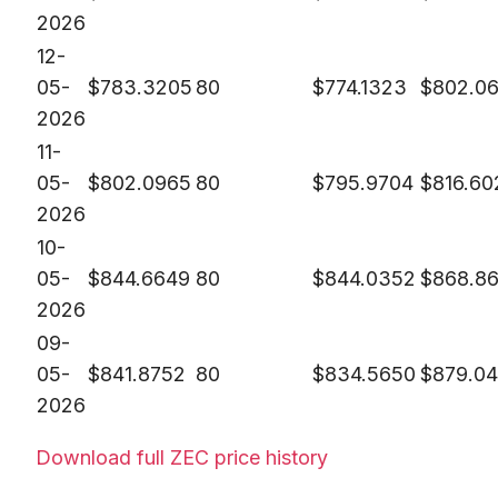
2026
12-
05-
$
783.3205
80
$
774.1323
$
802.0
2026
11-
05-
$
802.0965
80
$
795.9704
$
816.60
2026
10-
05-
$
844.6649
80
$
844.0352
$
868.8
2026
09-
05-
$
841.8752
80
$
834.5650
$
879.04
2026
Download full ZEC price history